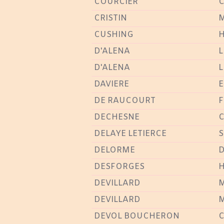
COURCIER
C
CRISTIN
M
CUSHING
H
D'ALENA
L
D'ALENA
L
DAVIERE
E
DE RAUCOURT
F
DECHESNE
C
DELAYE LETIERCE
S
DELORME
D
DESFORGES
H
DEVILLARD
M
DEVILLARD
M
DEVOL BOUCHERON
C