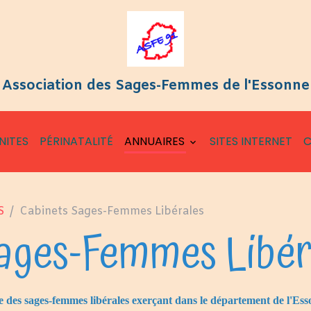
Association des Sages-Femmes de l'Essonne
NITES
PÉRINATALITÉ
ANNUAIRES
SITES INTERNET
C
S
Cabinets Sages-Femmes Libérales
ages-Femmes Libér
e des sages-femmes libérales exerçant dans le département de l'Es