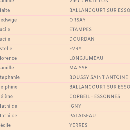
amille
VIRY CHATILLON
aite
BALLANCOURT SUR ESS
edwige
ORSAY
ucile
ETAMPES
ucile
DOURDAN
stelle
EVRY
lorence
LONGJUMEAU
amille
MAISSE
tephanie
BOUSSY SAINT ANTOINE
elphine
BALLANCOURT SUR ESS
élène
CORBEIL - ESSONNES
athilde
IGNY
athilde
PALAISEAU
écile
YERRES