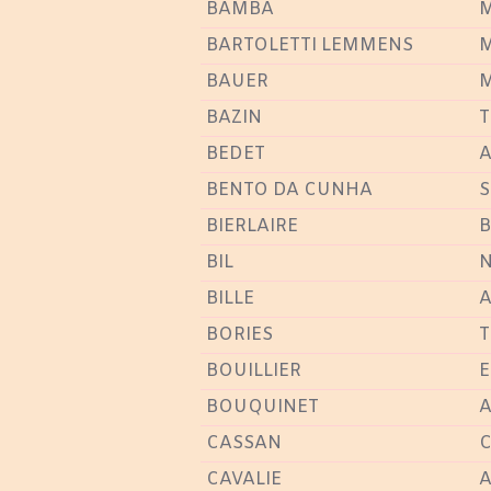
BAMBA
M
BARTOLETTI LEMMENS
M
BAUER
M
BAZIN
T
BEDET
A
BENTO DA CUNHA
S
BIERLAIRE
B
BIL
N
BILLE
A
BORIES
T
BOUILLIER
E
BOUQUINET
A
CASSAN
C
CAVALIE
A