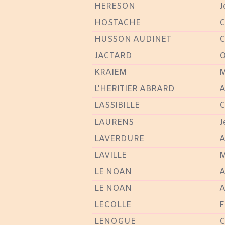
HERESON
J
HOSTACHE
C
HUSSON AUDINET
C
JACTARD
O
KRAIEM
M
L'HERITIER ABRARD
A
LASSIBILLE
C
LAURENS
J
LAVERDURE
A
LAVILLE
M
LE NOAN
A
LE NOAN
A
LECOLLE
F
LENOGUE
C