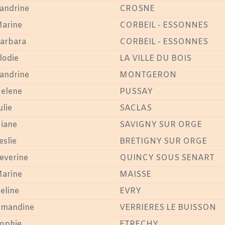
andrine
CROSNE
arine
CORBEIL - ESSONNES
arbara
CORBEIL - ESSONNES
lodie
LA VILLE DU BOIS
andrine
MONTGERON
elene
PUSSAY
ulie
SACLAS
iane
SAVIGNY SUR ORGE
eslie
BRETIGNY SUR ORGE
everine
QUINCY SOUS SENART
arine
MAISSE
eline
EVRY
mandine
VERRIERES LE BUISSON
ophie
ETRECHY