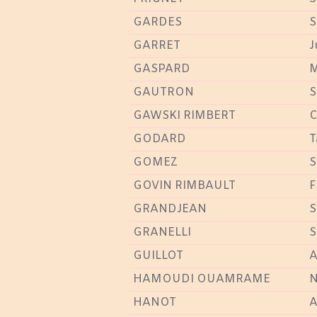
GARDES
S
GARRET
J
GASPARD
M
GAUTRON
S
GAWSKI RIMBERT
C
GODARD
T
GOMEZ
S
GOVIN RIMBAULT
F
GRANDJEAN
S
GRANELLI
S
GUILLOT
A
HAMOUDI OUAMRAME
N
HANOT
A