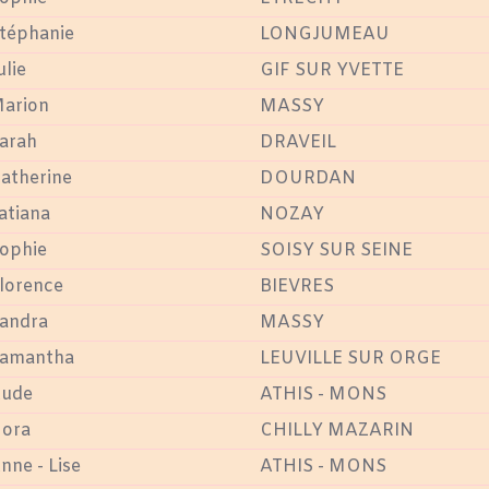
téphanie
LONGJUMEAU
ulie
GIF SUR YVETTE
arion
MASSY
arah
DRAVEIL
atherine
DOURDAN
atiana
NOZAY
ophie
SOISY SUR SEINE
lorence
BIEVRES
andra
MASSY
amantha
LEUVILLE SUR ORGE
ude
ATHIS - MONS
ora
CHILLY MAZARIN
nne - Lise
ATHIS - MONS