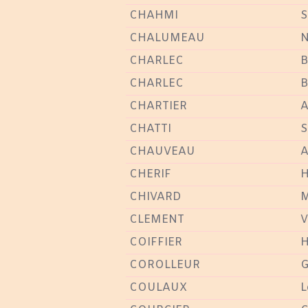
CHAHMI
S
CHALUMEAU
N
CHARLEC
B
CHARLEC
B
CHARTIER
A
CHATTI
S
CHAUVEAU
A
CHERIF
H
CHIVARD
M
CLEMENT
V
COIFFIER
H
COROLLEUR
G
COULAUX
L