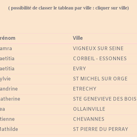
( possibilité de classer le tableau par ville
: cliquer sur ville)
rénom
Ville
amra
VIGNEUX SUR SEINE
aetitia
CORBEIL - ESSONNES
aetitia
EVRY
ylvie
ST MICHEL SUR ORGE
andrine
ETRECHY
atherine
STE GENEVIEVE DES BOIS
ea
OLLAINVILLE
tienne
CHEVANNES
athilde
ST PIERRE DU PERRAY