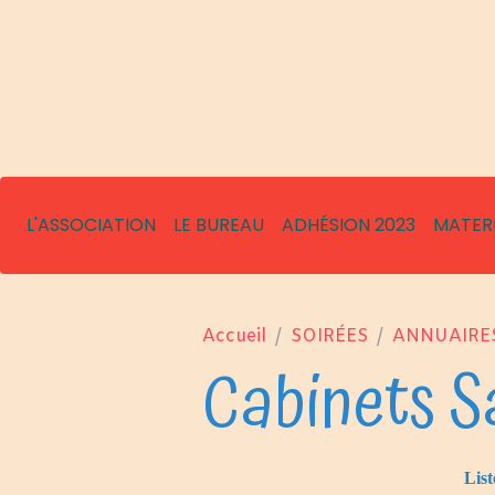
L'ASSOCIATION
LE BUREAU
ADHÉSION 2023
MATER
Accueil
SOIRÉES
ANNUAIRE
Cabinets S
List