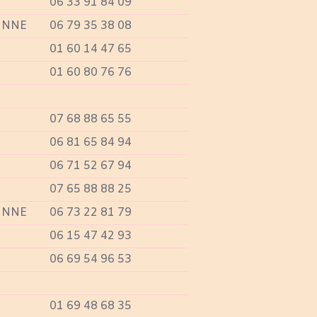
06 33 91 84 09
ONNE
06 79 35 38 08
01 60 14 47 65
01 60 80 76 76
07 68 88 65 55
06 81 65 84 94
06 71 52 67 94
07 65 88 88 25
ONNE
06 73 22 81 79
06 15 47 42 93
06 69 54 96 53
01 69 48 68 35