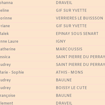
ohanna
DRAVEIL
eline
GIF SUR YVETTE
orinne
VERRIERES LE BUISSSON
riane
GIF SUR YVETTE
alek
EPINAY SOUS SENART
nne Laure
IGNY
atherine
MARCOUSSIS
essica
SAINT PIERRE DU PERRA
udrey
SAINT PIERRE DU PERRA
arie - Sophie
ATHIS - MONS
udrey
BAULNE
udrey
BOISSY LE CUTE
rançoise
BAULNE
lement
DRAVEIL