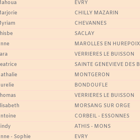
ahoua
EVRY
arjorie
CHILLY MAZARIN
yriam
CHEVANNES
hisbe
SACLAY
nne
MAROLLES EN HUREPOIX
ara
VERRIERES LE BUISSON
eatrice
SAINTE GENEVIEVE DES B
athalie
MONTGERON
urelie
BONDOUFLE
homas
VERRIERES LE BUISSON
lisabeth
MORSANG SUR ORGE
ntoine
CORBEIL - ESSONNES
indy
ATHIS - MONS
nne - Sophie
EVRY