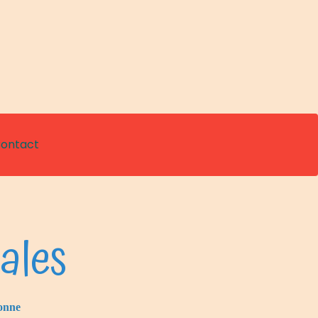
ontact
ales
sonne