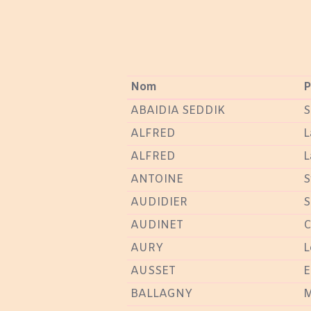
Nom
P
ABAIDIA SEDDIK
S
ALFRED
L
ALFRED
L
ANTOINE
S
AUDIDIER
S
AUDINET
C
AURY
L
AUSSET
E
BALLAGNY
M