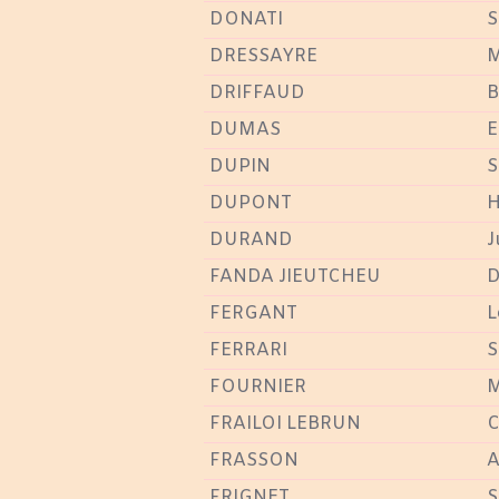
DONATI
S
DRESSAYRE
M
DRIFFAUD
B
DUMAS
E
DUPIN
S
DUPONT
H
DURAND
J
FANDA JIEUTCHEU
D
FERGANT
L
FERRARI
S
FOURNIER
M
FRAILOI LEBRUN
C
FRASSON
A
FRIGNET
S